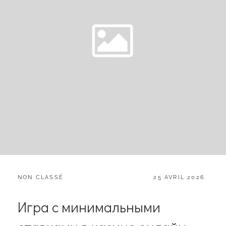
NON CLASSÉ
25 AVRIL 2026
Игра с минимальными