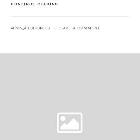
CONTINUE READING
ADMIN_ATELIERUNLIEU
LEAVE A COMMENT