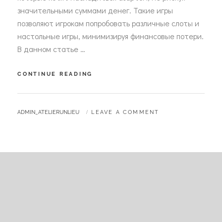
значительными суммами денег. Такие игры
позволяют игрокам попробовать различные слоты и
настольные игры, минимизируя финансовые потери.
В данном статье …
CONTINUE READING
ADMIN_ATELIERUNLIEU
LEAVE A COMMENT