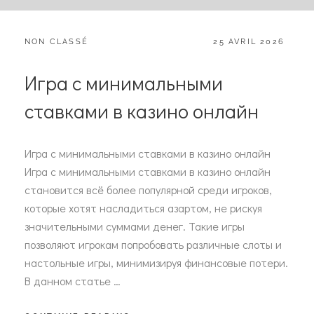
NON CLASSÉ
25 AVRIL 2026
Игра с минимальными
ставками в казино онлайн
Игра с минимальными ставками в казино онлайн
Игра с минимальными ставками в казино онлайн
становится всё более популярной среди игроков,
которые хотят насладиться азартом, не рискуя
значительными суммами денег. Такие игры
позволяют игрокам попробовать различные слоты и
настольные игры, минимизируя финансовые потери.
В данном статье …