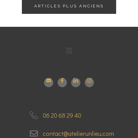
ARTICLES PLUS ANCIENS
06 20 68 29 40
contact@atelierunlieu.com