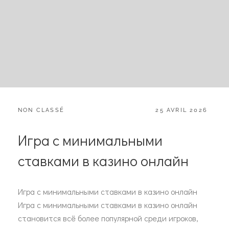
NON CLASSÉ
25 AVRIL 2026
Игра с минимальными
ставками в казино онлайн
Игра с минимальными ставками в казино онлайн
Игра с минимальными ставками в казино онлайн
становится всё более популярной среди игроков,