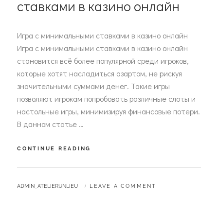
ставками в казино онлайн
Игра с минимальными ставками в казино онлайн
Игра с минимальными ставками в казино онлайн
становится всё более популярной среди игроков,
которые хотят насладиться азартом, не рискуя
значительными суммами денег. Такие игры
позволяют игрокам попробовать различные слоты и
настольные игры, минимизируя финансовые потери.
В данном статье …
CONTINUE READING
ADMIN_ATELIERUNLIEU
LEAVE A COMMENT